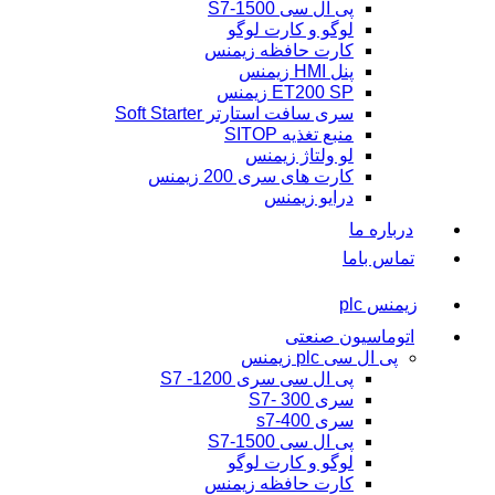
پی ال سی S7-1500
لوگو و کارت لوگو
کارت حافظه زیمنس
پنل HMI زیمنس
ET200 SP زیمنس
سری سافت استارتر Soft Starter
منبع تغذیه SITOP
لو ولتاژ زیمنس
کارت های سری 200 زیمنس
درایو زیمنس
درباره ما
تماس باما
زیمنس plc
اتوماسیون صنعتی
پی ال سی plc زیمنس
پی ال سی سری 1200- S7
سری 300 -S7
سری s7-400
پی ال سی S7-1500
لوگو و کارت لوگو
کارت حافظه زیمنس