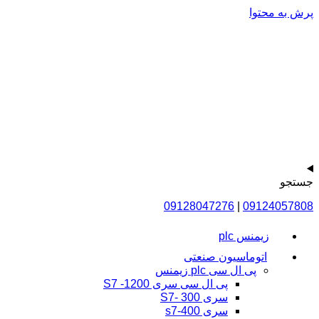
پرش به محتوا
جستجو
09128047276
|
09124057808
زیمنس plc
اتوماسیون صنعتی
پی ال سی plc زیمنس
پی ال سی سری 1200- S7
سری 300 -S7
سری s7-400