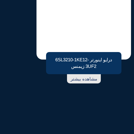
درایو اینورتر 6SL3210-1KE12-
3UF2 زیمنس
مشاهده بیشتر