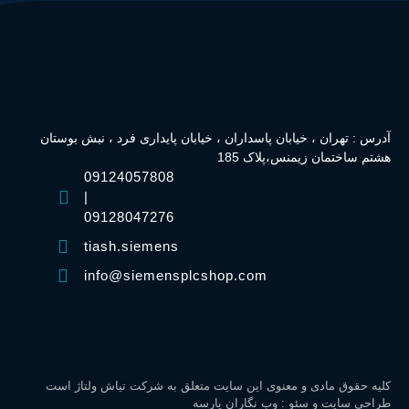
آدرس : تهران ، خیابان پاسداران ، خیابان پایداری فرد ، نبش بوستان
هشتم ساختمان زیمنس،پلاک 185
09124057808
|
09128047276
tiash.siemens
info@siemensplcshop.com
کلیه حقوق مادی و معنوی این سایت متعلق به شرکت تیاش ولتاژ است
طراحی سایت
و
سئو
:
وب نگاران پارسه