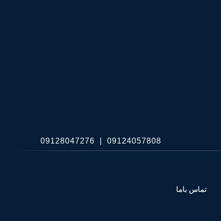
09128047276
|
09124057808
تماس باما