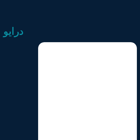
درایو اینورتر UF2