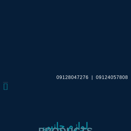
09128047276
|
09124057808
لوازم جانبی