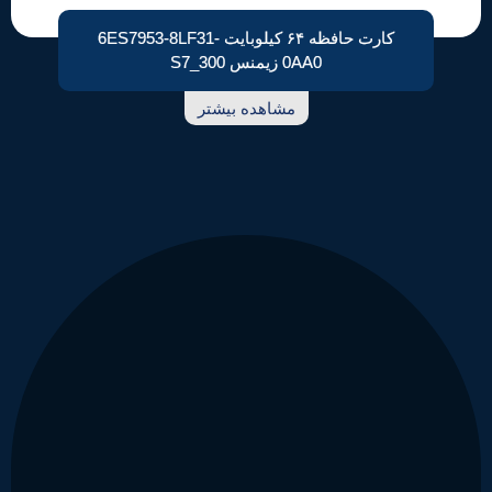
کارت حافظه ۶۴ کیلوبایت 6ES7953-8LF31-
0AA0 زیمنس S7_300
مشاهده بیشتر