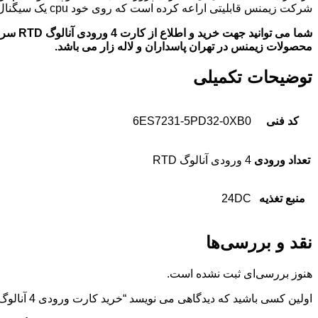
شرکت زیمنس قابلیتی اراعه کرده است که روی خود cpu یک سیگنال برد قرار گیرد ک کمی تعداد ورودی و خروجی افزایش دهد که به ان ها SB میگویند
شما می توانید جهت خرید و اطلاع از کارت 4 ورودی آنالوگ RTD
سری 200
محصولات زیمنس در تهران پاسداران و لاله زار می باشد.
توضیحات تکمیلی
کد فنی
6ES7231-5PD32-0XB0
تعداد ورودی
4 ورودی آنالوگ RTD
منبع تغذیه
24DC
نقد و بررسی‌ها
هنوز بررسی‌ای ثبت نشده است.
اولین کسی باشید که دیدگاهی می نویسد “خرید کارت ورودی 4 آنالوگ 6ES7231-5PD32-0XB0”