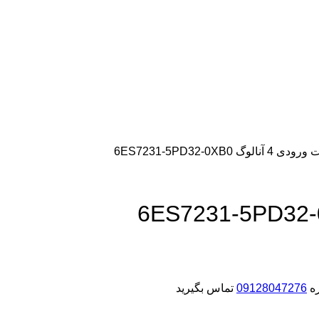
وگ 6ES7231-5PD32-0XB0
ره
09128047276
تماس بگیرید