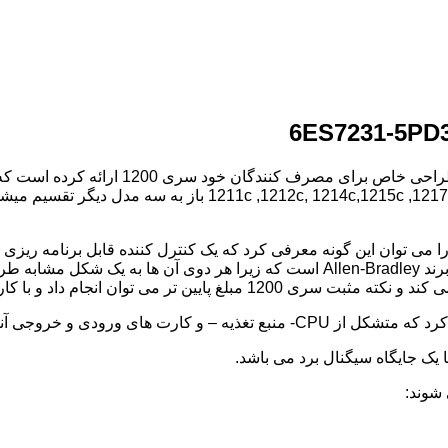
1211c ,1212c, 1214c,1215c ,1 باز به سه مدل دیگر تقسیم میشود از جمله: AC/DC/Relay DC/DC/Relay DC/DC/DC
نس که به simatic s7-1200 می باشد را می توان این گونه معرفی کرد که یک کنترل کننده ق