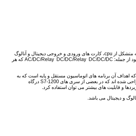
کارت ورودی 4 آنالوگ 6ES7231-5PD32-0XB0 شرکت زیمنس با طراحی خاص برای مصرف کنندگان خود سری 1200 ارائه کرده است که متشکل از cpu، کارت های ورودی و خروجی دیجیتال و آنالوگ
که هر
ابل برنامه ریزی که اهداف آن برنامه های اتوماسیون مستقل و پایه است که به
صورت compact می باشند. سری s7-1200 زیمنس مشابه سری L2 برند Allen-Bradley است که زیرا هر دوی آن ها به یک شکل مشابه طراحی شده اند که در بعضی از سری های S7-1200 درگاه