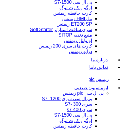
پی ال سی S7-1500
لوگو و کارت لوگو
کارت حافظه زیمنس
پنل HMI زیمنس
ET200 SP زیمنس
سری سافت استارتر Soft Starter
منبع تغذیه SITOP
لو ولتاژ زیمنس
کارت های سری 200 زیمنس
درایو زیمنس
درباره ما
تماس باما
زیمنس plc
اتوماسیون صنعتی
پی ال سی plc زیمنس
پی ال سی سری 1200- S7
سری 300 -S7
سری s7-400
پی ال سی S7-1500
لوگو و کارت لوگو
کارت حافظه زیمنس