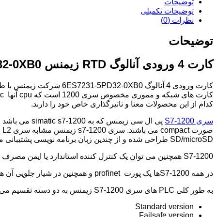
توضیحات
توضیحات تکمیلی
نظرات (0)
توضیحات
کارت 4 ورودی آنالوگ RTD زیمنس 6ES7231-5PD32-0XB0
کارت های شبکه و مموری مخصوص سری 1200 است که cpu آنها
217c
کدام از این محصولات معنا و تاثیرگذاری خاص خود را دارند.
سری S7-1200
پی ال سی زیم
SD/microSD طراحی شده و از چندین زبان برنامه نویسی پشتیبانی می کند و نکته مثبت سری 1200 مبلغ پایین تر می توان انجام داد و با کاربردها و قابلیت های بیشتر می توان استفاده کرد.
S7-1200 همچنین می توان یک کنترل کننده استاندارد یا ایمن مصرف کرد که متشکل از CPU- منبع تغذیه – و کارت های ورودی و خروجی آنالوگ و دیجیتال می باشد.
در همه S7-1200ها یک پورت profinet و همچنین در شیار جلویی آن ها یک جایگاه سیگنال برد می باشد.
به طور کلی PLC های سری S7-1200 زیمنس به دو دسته تقسیم می شوند:
Standard version
Failsafe version