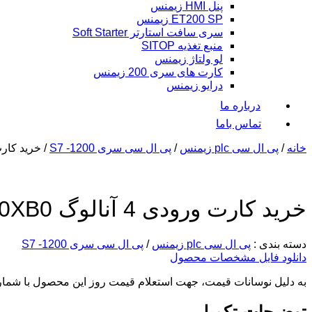
پنل HMI زیمنس
ET200 SP زیمنس
سری سافت استارتر Soft Starter
منبع تغذیه SITOP
لو ولتاژ زیمنس
کارت های سری 200 زیمنس
درایو زیمنس
درباره ما
تماس باما
خانه
/
پی ال سی plc زیمنس
/
پی ال سی سری 1200- S7
/ خرید کارت ورودی 4 آنال
خرید کارت ورودی 4 آنالوگ 6ES7231-5PD32-0XB0
دسته بندی :
پی ال سی plc زیمنس
/
پی ال سی سری 1200- S7
دانلود فایل مشخصات محصول
به دلیل نوسانات قیمت، جهت استعلام قیمت روز این محصول با شما
توضیحات تکمیلی