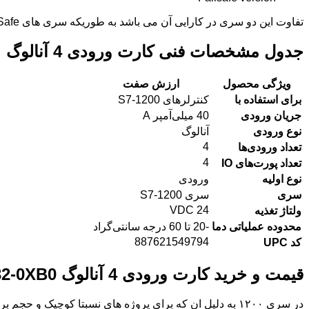
تفاوت این دو سری در کارایی آن می باشد به طوریکه سری های FailSafe در صورت وجود خطا و مشکل احتمالی دستگاه به کار خود ادامه خواهد داد.
جدول مشخصات فنی کارت ورودی 4 آنالوگ
ویژگی محصول
ارزش صفت
برای استفاده با
کنترلرهای S7-1200
جریان ورودی
40 میلی‌آمپر A
نوع ورودی
آنالوگ
4
تعداد ورودی‌ها
4
تعداد پورت‌های IO
نوع اولیه
ورودی
سری
سری S7-1200
24 VDC
ولتاژ تغذیه
محدوده عملیاتی دما
-20 تا 60 درجه سانتی‌گراد
887621549794
کد UPC
قیمت و خرید کارت ورودی 4 آنالوگ 6ES7231-5PD32-0XB0
در سری ۱۲۰۰ به دلیل ان که برای پروژه های نسبتا کوچی