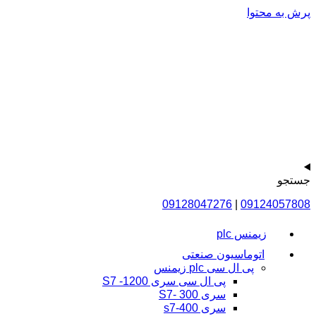
پرش به محتوا
جستجو
09128047276
|
09124057808
زیمنس plc
اتوماسیون صنعتی
پی ال سی plc زیمنس
پی ال سی سری 1200- S7
سری 300 -S7
سری s7-400