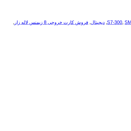
SM
,
S7-300
,
دیجیتال
,
فروش کارت خروجی 8 زیمنس لاله زار
,