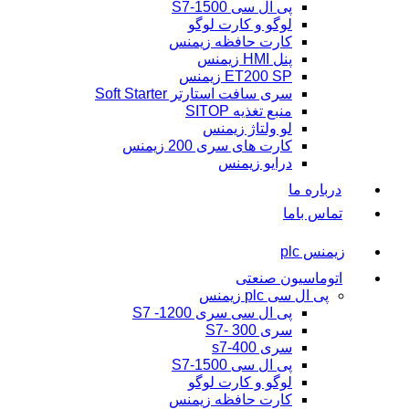
پی ال سی S7-1500
لوگو و کارت لوگو
کارت حافظه زیمنس
پنل HMI زیمنس
ET200 SP زیمنس
سری سافت استارتر Soft Starter
منبع تغذیه SITOP
لو ولتاژ زیمنس
کارت های سری 200 زیمنس
درایو زیمنس
درباره ما
تماس باما
زیمنس plc
اتوماسیون صنعتی
پی ال سی plc زیمنس
پی ال سی سری 1200- S7
سری 300 -S7
سری s7-400
پی ال سی S7-1500
لوگو و کارت لوگو
کارت حافظه زیمنس