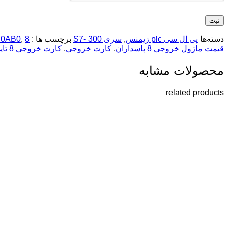
دسته‌ها
پی ال سی plc زیمنس
,
سری 300 -S7
برچسب ها :
8 خروجی
,
_0AB0
قیمت ماژول خروجی 8 پاسداران
,
کارت خروجی
,
کارت خروجی 8 تایی دیجیتال
محصولات مشابه
related products