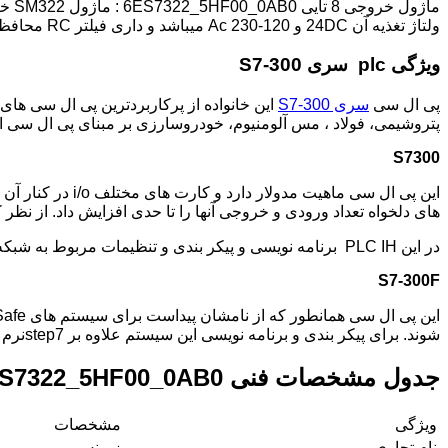
ولتاژ تغذیه آن 24DC و 120-230 Ac میباشد و داری فیلتر RC محافظ در برابر ولتاژ اضافه و برای راه اندازی آن به یک کانکتور ۴۰ پین نیاز است.
ویژگی plc سری S7-300
پی ال سی
سری S7-300
این خانواده از پرکاربردترین پی ال سی های
پتروشیمی، فولاد ، مس آلومنیوم، خودروسارزی بر مبنای پی ال سی این خانواده طراحی و
S7300
های دلخواه تعداد ورودی و خروجی آنها را تا حدی افزایش داد. از نظر کاربری PLC های این خانواده برای پروژه های در حد متوسط که I/O قابل توجه ولی نه بسیار زیاد دارند مورد استف
در این PLC IH برنامه نویسی و پیکر بندی و تنظیمات مربوط به شبکه توسط نرم افزار STEP7 انجام می شود.
S7-300F
شوند. برای پیکر بندی و برنامه نویسی این سیستم علاوه بر step7نرم افزار f- system نیز مورد نیاز است.
جدول مشخصات فنی 6ES7322_5HF00_0AB0
ویژگی
مشخصات
نام تجاری
زیمنس