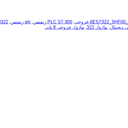
6ES7322_5HF00
,
PLC S7 300 زیمنس
,
plc زیمنس
,
322
,
ماژول 322
,
ماژول خروجی 8 تایی