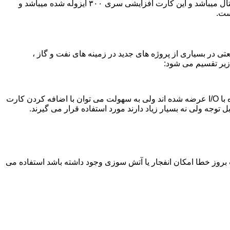
ماژول خروجی 8 تایی 6ES7322_5HF00_0AB0 : ماژول SM322 خروجی دیجیتال زیمنس سری S7_300 که دارای 8 خروجی رله ای دیجیتال میباشد و این کارت افزایشی سری ۳۰۰ ایزوله شده میباشد و
ی در بسیاری از پروژه های جدید در زمینه های نفت و گاز ،
این پی ال سی ماهیت مدولار دارد و کارت های مختلف i/o در کنار آن قابل نصب است. اگرچه برخی از مدل های آن به صورت یکپارچه همراه با I/O عرضه شده اند ولی به سهولت می توان با اضافه کردن کارت
مواردی که فرآیند خطرناک و در صورت بروز خطا امکان انفجار یا آتش سوزی وجود داشته باشد استفاده می