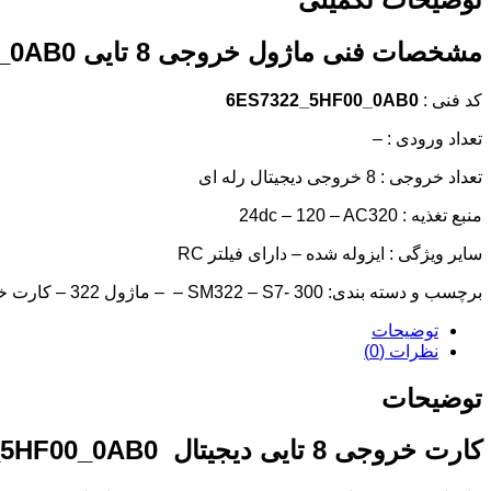
مشخصات فنی ماژول خروجی 8 تایی 6ES7322_5HF00_0AB0
کد فنی :
6ES7322_5HF00_0AB0
تعداد ورودی : –
تعداد خروجی : 8 خروجی دیجیتال رله ای
منبع تغذیه : 24dc – 120 – AC320
سایر ویژگی : ایزوله شده – دارای فیلتر RC
برچسب و دسته بندی: SM322 – S7- 300 – – ماژول 322 – کارت خروجی – 8 خروجی – دیجیتال
توضیحات
نظرات (0)
توضیحات
کارت خروجی 8 تایی دیجیتال
_5HF00_0AB0