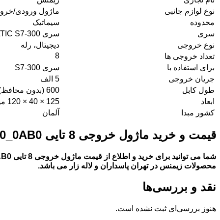
نوع لوازم جانبی
ماژول ورودی/خروجی 
محدوده
سیماتیک
سری
سری SIMATIC S7-300
نوع خروجی
دیجیتال، رله
8
تعداد خروجی ها
برای استفاده با
سری S7-300
جریان خروجی
5 الف
طول کابل
600 (بدون محافظ) متر، 1000 (سپردار) متر
ابعاد
125 × 40 × 120 میلی متر
کشور مبدا
آلمان
قیمت و خرید ماژول خروجی 8 تایی 6ES7322_5HF00_0AB0
شما می توانید برای خرید و اطلاع از
قیمت ماژول خروجی 8 تایی 6ES7322_5HF00_0AB0
محصولات زیمنس در تهران پاسداران و لاله زار می باشد.
نقد و بررسی‌ها
هنوز بررسی‌ای ثبت نشده است.