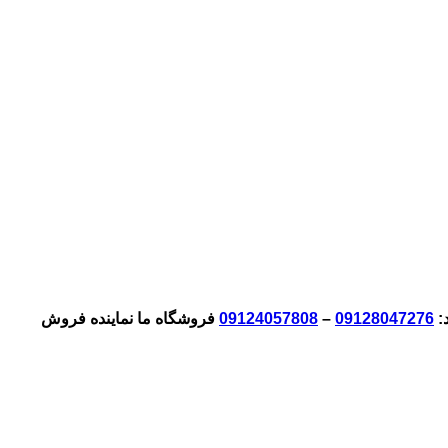
د:
09128047276
–
09124057808
فروشگاه ما نماینده فروش