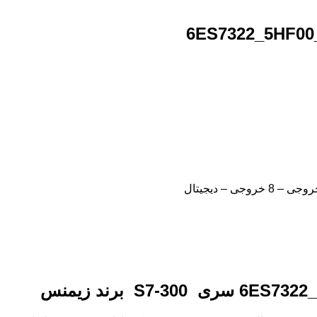
6ES7322
سری
S7-300 برند زیمنس