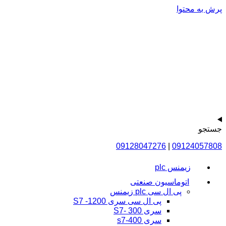
پرش به محتوا
جستجو
09128047276
|
09124057808
زیمنس plc
اتوماسیون صنعتی
پی ال سی plc زیمنس
پی ال سی سری 1200- S7
سری 300 -S7
سری s7-400