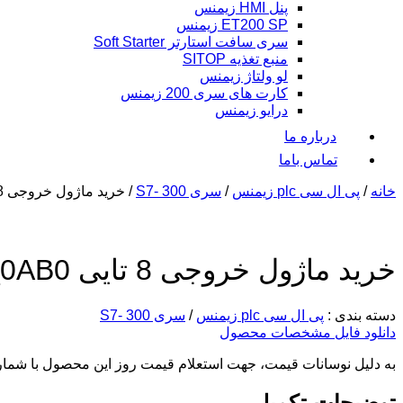
پنل HMI زیمنس
ET200 SP زیمنس
سری سافت استارتر Soft Starter
منبع تغذیه SITOP
لو ولتاژ زیمنس
کارت های سری 200 زیمنس
درایو زیمنس
درباره ما
تماس باما
خانه
/
پی ال سی plc زیمنس
/
سری 300 -S7
/ خرید ماژول خروجی 8 تایی 6ES7322_5HF00_0AB0
خرید ماژول خروجی 8 تایی 6ES7322_5HF00_0AB0
دسته بندی :
پی ال سی plc زیمنس
/
سری 300 -S7
دانلود فایل مشخصات محصول
به دلیل نوسانات قیمت، جهت استعلام قیمت روز این محصول با شما
توضیحات تکمیلی