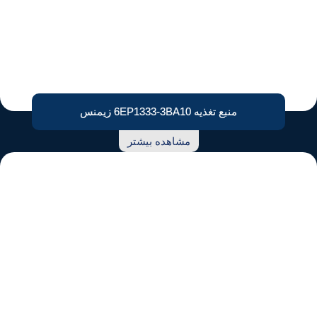
منبع تغذیه 6EP1333-3BA10 زیمنس
مشاهده بیشتر