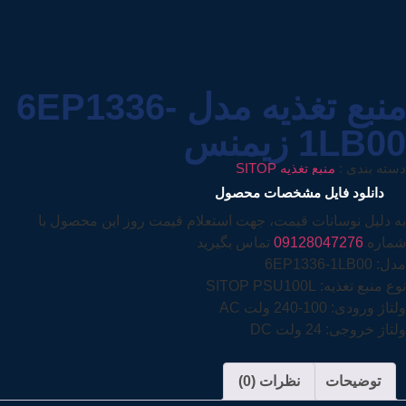
منبع تغذیه مدل 6EP1336-
1LB00 زیمنس
دسته بندی :
منبع تغذیه SITOP
دانلود فایل مشخصات محصول
به دلیل نوسانات قیمت، جهت استعلام قیمت روز این محصول با
شماره
09128047276
تماس بگیرید
مدل: 6EP1336-1LB00
نوع منبع تغذیه: SITOP PSU100L
ولتاژ ورودی: 100-240 ولت AC
ولتاژ خروجی: 24 ولت DC
توضیحات
نظرات (0)