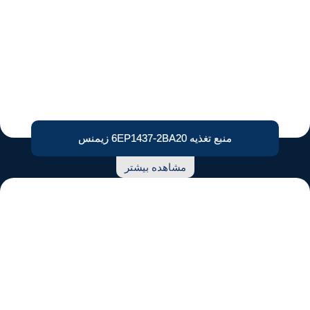
منبع تغذیه 6EP1437-2BA20 زیمنس
مشاهده بیشتر