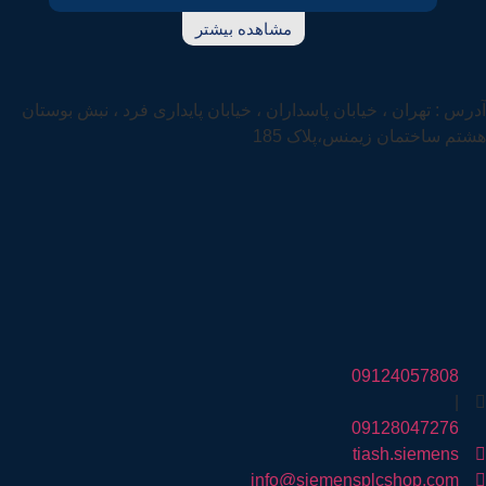
مشاهده بیشتر
آدرس : تهران ، خیابان پاسداران ، خیابان پایداری فرد ، نبش بوستان
هشتم ساختمان زیمنس،پلاک 185
09124057808
|
09128047276
tiash.siemens
info@siemensplcshop.com