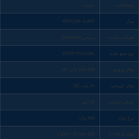
مشخصات
جزئیات
مدل
6EP1336-1LB00
شرکت سازنده
زیمنس (Siemens)
نوع منبع تغذیه
SITOP PSU100L
ولتاژ ورودی
100-240 ولت AC
ولتاژ خروجی
24 ولت DC
جریان خروجی
20 آمپر
نرخ توان
480 وات
ابعاد (L x W x
125 x 100 x 75 mm