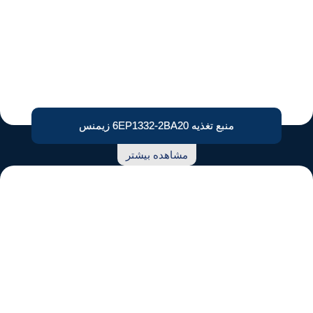
منبع تغذیه 6EP1332-2BA20 زیمنس
مشاهده بیشتر