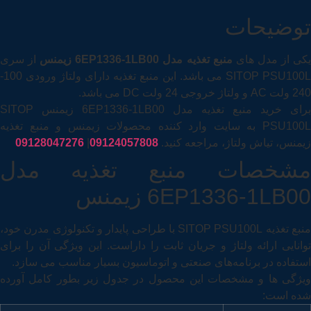
توضیحات
کی از مدل های
منبع تغذیه مدل 6EP1336-1LB00 زیمنس
از سری
SITOP PSU100L می باشد. این منبع تغذیه دارای ولتاژ ورودی 100-
240 ولت AC و ولتاژ خروجی 24 ولت DC می باشد.
برای خرید منبع تغذیه مدل 6EP1336-1LB00 زیمنس SITOP
PSU100L به سایت وارد کننده محصولات زیمنس و منبع تغذیه
زیمنس، تیاش ولتاژ، مراجعه کنید.
09124057808
|
09128047276
مشخصات منبع تغذیه مدل
6EP1336-1LB00 زیمنس
منبع تغذیه SITOP PSU100L با طراحی پایدار و تکنولوژی مدرن خود،
توانایی ارائه ولتاژ و جریان ثابت را داراست. این ویژگی آن را برای
استفاده در برنامه‌های صنعتی و اتوماسیون بسیار مناسب می ‌سازد.
ویژگی ها و مشخصات این محصول در جدول زیر بطور کامل آورده
شده است: