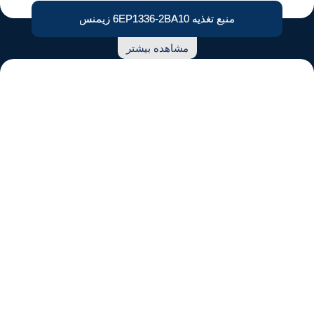
منبع تغذیه 6EP1336-2BA10 زیمنس
مشاهده بیشتر