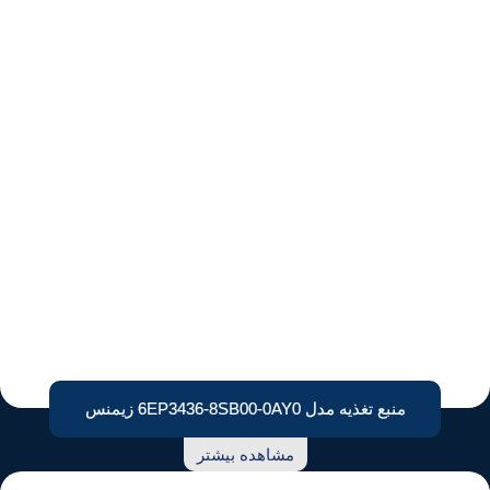
منبع تغذیه مدل 6EP3436-8SB00-0AY0 زیمنس
مشاهده بیشتر