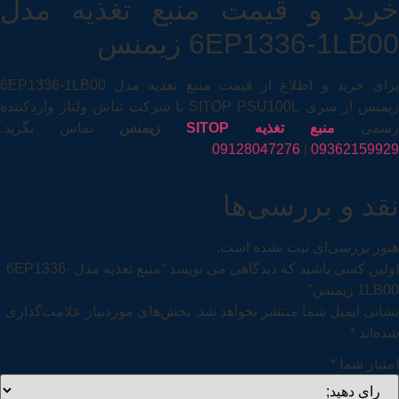
خرید و قیمت منبع تغذیه مدل
6EP1336-1LB00 زیمنس
برای خرید و اطلاع از قیمت منبع تغذیه مدل 6EP1336-1LB00
زیمنس از سری SITOP PSU100L با شرکت تیاش ولتاژ واردکننده
رسمی
منبع تغذیه SITOP
زیمنس
تماس بگرید.
09128047276
|
09362159929
نقد و بررسی‌ها
هنوز بررسی‌ای ثبت نشده است.
اولین کسی باشید که دیدگاهی می نویسد “منبع تغذیه مدل 6EP1336-
1LB00 زیمنس”
نشانی ایمیل شما منتشر نخواهد شد.
بخش‌های موردنیاز علامت‌گذاری
شده‌اند
*
امتیاز شما
*