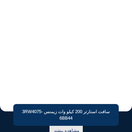
سافت استارتر 200 کیلو وات زیمنس 3RW4075-
6BB44
مشاهده بیشتر