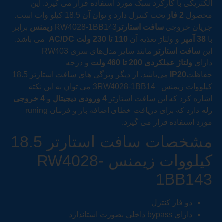
الکتریکی با کارکرد سبک مورد استفاده قرار می‌ گیرد. این
محصول
2 فاز
تحت کنترل دارد و توان آن 18.5 کیلو وات است.
جریان خروجی
سافت استارتر
RW4028-1BB143
زیمنس
برابر
با
38 آمپر
و ولتاژ تغذیه آن
110 تا 230 ولت
AC/DC
می‌ باشد.
این
سافت استارتر
مانند سایر مدل‌های سری RW403
دارای
ولتاژ عملکردی 200 تا 460 ولت
و درجه
حفاظت
IP20
می‌باشد. از دیگر ویژگی‌ های سافت استارتر 18.5
کیلووات زیمنس 3RW4028-1BB14 می ‌توان به این نکته
اشاره کرد که این سافت استارتر
4 ورودی دیجیتال
و
4 خروجی
رله
دارد که برای دریافت خطای اضافه بار و فرمان runing
مورد استفاده قرار می ‌گیرد.
مشخصات سافت استارتر 18.5
کیلووات زیمنس RW4028-
1BB143
دو فاز کنترل
دارای bypass داخلی بصورت استاندارد