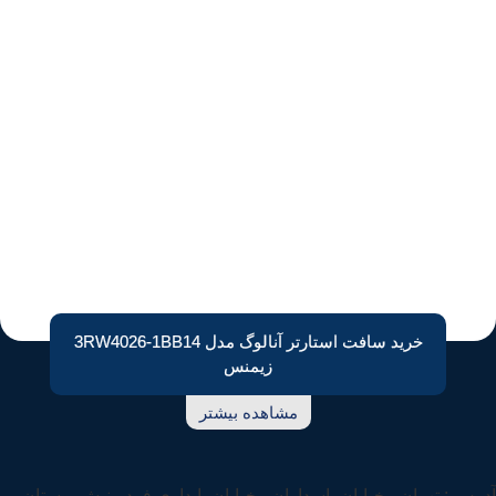
خرید سافت استارتر آنالوگ مدل 3RW4026-1BB14
زیمنس
مشاهده بیشتر
آدرس : تهران ، خیابان پاسداران ، خیابان پایداری فرد ، نبش بوستان