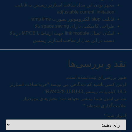
مجهز بودن این مدل سافت استارتر زیمنس به قابلیت
adjustable current limitation
قابلیت stop الکتروموتور بصورت ramp time
طراحی کامپکت، دارای space saving بالا
امکان اتصال link module جهت ارتباط با MPCB در بالا
دست در این مدل از سافت استارتر زیمنس
نقد و بررسی‌ها
هنوز بررسی‌ای ثبت نشده است.
اولین کسی باشید که دیدگاهی می نویسد “خرید سافت استارتر
18.5 کیلو وات زیمنس RW4028-1BB143”
نشانی ایمیل شما منتشر نخواهد شد.
بخش‌های موردنیاز
علامت‌گذاری شده‌اند
*
امتیاز شما
*