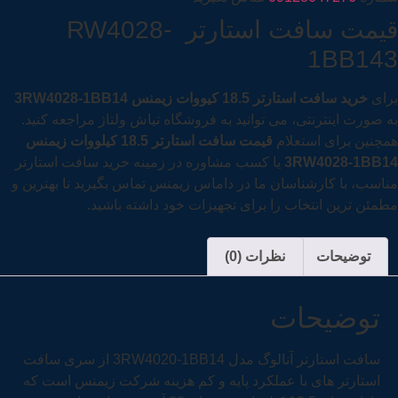
قیمت سافت استارتر RW4028-
1BB143
برای
خرید سافت استارتر 18.5 کیووات زیمنس
3RW4028-1BB14
به صورت اینترنتی، می توانید به فروشگاه تیاش ولتاژ مراجعه کنید.
همچنین برای استعلام
قیمت سافت استارتر 18.5 کیلووات زیمنس
3RW4028-1BB14
یا کسب مشاوره در زمینه خرید سافت استارتر
مناسب، با کارشناسان ما در داماس زیمنس تماس بگیرید تا بهترین و
مطمئن ترین انتخاب را برای تجهیزات خود داشته باشید.
توضیحات
نظرات (0)
توضیحات
سافت استارتر آنالوگ مدل 3RW4020-1BB14 از سری سافت
استارتر های با عملکرد پایه و کم هزینه شرکت زیمنس است که