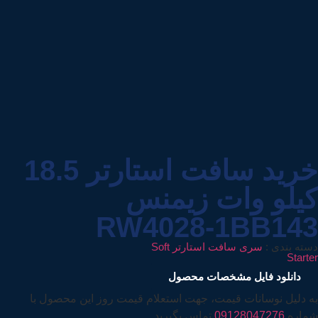
خرید سافت استارتر 18.5
کیلو وات زیمنس
RW4028-1BB143
دسته بندی :
سری سافت استارتر Soft
Starter
دانلود فایل مشخصات محصول
به دلیل نوسانات قیمت، جهت استعلام قیمت روز این محصول با
شماره
09128047276
تماس بگیرید