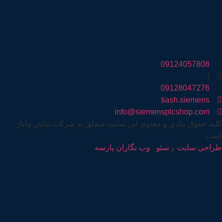
09124057808
|
09128047276
tiash.siemens
info@siemensplcshop.com
کلیه حقوق مادی و معنوی این سایت متعلق به شرکت تیاش ولتاژ
است
طراحی سایت
و
سئو
:
وب نگاران پارسه