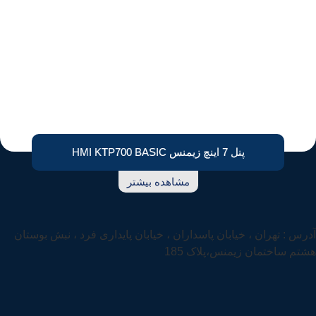
پنل 7 اینچ زیمنس HMI KTP700 BASIC
مشاهده بیشتر
آدرس : تهران ، خیابان پاسداران ، خیابان پایداری فرد ، نبش بوستان
هشتم ساختمان زیمنس،پلاک 185