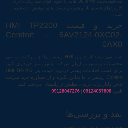
محافظت‌شده IP65، پانل‌هایی با جلوی فولاد ضد زنگ، یا برای
کاربردهای فضای باز و همچنین نسخه های پوشش داده شده
است.
خرید و قیمت HMI TP2200
Comfort – 6AV2124-0XC02-
0AX0
شما می توانید انواع پنل HMI زیمنس را از وارکننده رسمی
محصولات زیمنس در ایران شرکت تیاش ولتاژ خریداری کنید.
برای کسب اطلاعات بیشتر درمورد قیمت پنل HMI TP2200
Comfort زیمنس با ما تماس بگیرید و از مشاوره خرید شرکت
تیاش ولتاژ برای خریدی مطمئن تر راهنمایی دریافت کنید.
تلفن:
09124057808
|
09128047276
نقد و بررسی‌ها
هنوز بررسی‌ای ثبت نشده است.