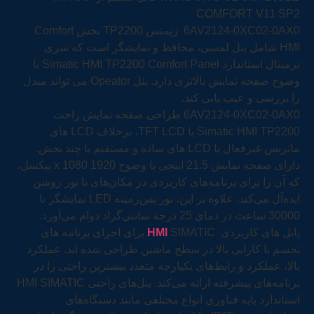
COMFORT V11 SP2
6AV2124-0XC02-0AX0 زیمنس TP2200 بخش Comfort
HMI شامل پنل لمسی، محافظ و نمایشگر است که سری
ترمینال استاندارد Simatic HMI TP2200 Comfort Panel با
وضوح صفحه نمایش بالاتری دارد. پنل Opeator می تواند مبدل
را بررسی و عیب یابی کند.
6AV2124-0XC02-0AX0 طراحی صفحه نمایش راحت
Simatic HMI TP2200 با TFT LCD، برخلاف LCD های
ماتریس غیرفعال یا LCD های ساده و مستقیم با چند بخش.
دارای صفحه نمایش 21.5 اینچی با وضوح 1920 x 1080 پیکسل،
که آن را برای برنامه‌های کاربردی در مکان‌های با نور روشن
ایده‌آل می‌کند. علاوه بر این، نور پس‌زمینه LED نمایشگر تا
30000 ساعت در دمای 25 درجه سانتی‌گراد دوام می‌آورد.
پانل های کاربردی
HMI
SIMATIC برای اجرای برنامه های
تجسم با کارایی بالا در سطح ماشین طراحی شده اند. عملکرد
بالا، عملکرد و رابط‌های یکپارچه متعدد بیشترین راحتی را در
برنامه‌های پیشرفته ارائه می‌کند. پنل‌های راحتی HMI SIMATIC
استاندارد پایه فناوری انواع مختلفی مانند دستگاه‌های