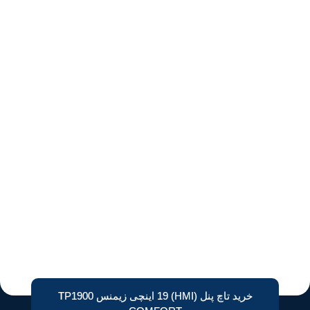
خرید تاچ پنل (HMI) 19 اینچی زیمنس TP1900