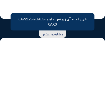
خرید اچ ام آی زیمنس 7 اینچ 6AV2123-2GA03-
0AX0
مشاهده بیشتر