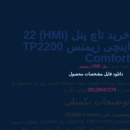
خرید تاچ پنل (HMI) 22
اینچی زیمنس TP2200
Comfort
دسته بندی :
پنل HMI زیمنس
دانلود فایل مشخصات محصول
به دلیل نوسانات قیمت، جهت استعلام قیمت روز این محصول با
شماره
09128047276
تماس بگیرید
توضیحات تکمیلی
مشخصات فنی TP2200 Comfort
SIMATIC HMI TP2200 Comfort، پنل Comfort، عملکرد لمسی،
صفحه نمایش 22 اینچی TFT عریض، 16 میلیون رنگ، رابط