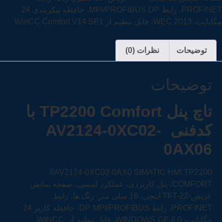
PROFINET، رابط MPI/PROFIBUS DP، حافظه پیکربندی 24
مگابایت، WEC 2013، قابل تنظیم از WinCC Comfort V14 SP1
توضیحات
نظرات (0)
توضیحات
تاچ پنل
TP2200 Comfort
با
کدفنی
AV2124-0XC02-
0AX0
6
6AV2124-0XC02-0AX0 SIMATIC HMI TP2200
COMFORT، پنل کاربردی، عملکرد لمسی، صفحه نمایش
عریض-TFT-22 اینچی، 16 میلی متر. رنگ ها، رابط
PROFINET، رابط DP MPI/PROFIBUS، حافظه کاربر 24
مگابایت، WINDOWS CE 6.0، قابل تنظیم از WINCC