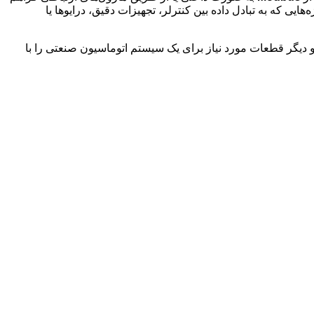
ایی که به تبادل داده بین کنترلر، تجهیزات دقیق، درایوها یا
 پی ال سی سری S7-1200 انواع درایو زیمنس و دیگر قطعات مورد نیاز برای یک سیستم اتوماسیون صنعتی را با