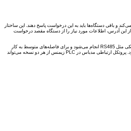
ند و باقی دستگاه‌ها باید به این درخواست پاسخ دهند. این ساختار
 یک آدرس مشخص دارد و مستر با استفاده از این آدرس، اطلاعات مورد نیاز را از دستگاه مقصد درخواست
مدباس به دو شکل رایج نسخه سریال و نسخه مبتنی بر شبکه اترنت استفاده می‌ش.پت. در نسخه سریال ارتباط از طریق استانداردهای فیزیکی مثل RS485 انجام می‌شود و برای فاصله‌های متوسط به کار
می‌رود. نسخه شبکه‌ای که با نام مدباس TCP شناخته می‌شود داده‌ها را از طریق بستر اترنت منتقل می‌کند و سرعت و انعطاف بیشتری دارد. پروتکل ارتباطی مدباس در PLC زیمنس از هر دو نسخه می‌تواند