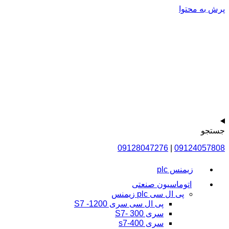
پرش به محتوا
جستجو
09128047276
|
09124057808
زیمنس plc
اتوماسیون صنعتی
پی ال سی plc زیمنس
پی ال سی سری 1200- S7
سری 300 -S7
سری s7-400