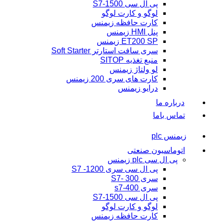
پی ال سی S7-1500
لوگو و کارت لوگو
کارت حافظه زیمنس
پنل HMI زیمنس
ET200 SP زیمنس
سری سافت استارتر Soft Starter
منبع تغذیه SITOP
لو ولتاژ زیمنس
کارت های سری 200 زیمنس
درایو زیمنس
درباره ما
تماس باما
زیمنس plc
اتوماسیون صنعتی
پی ال سی plc زیمنس
پی ال سی سری 1200- S7
سری 300 -S7
سری s7-400
پی ال سی S7-1500
لوگو و کارت لوگو
کارت حافظه زیمنس