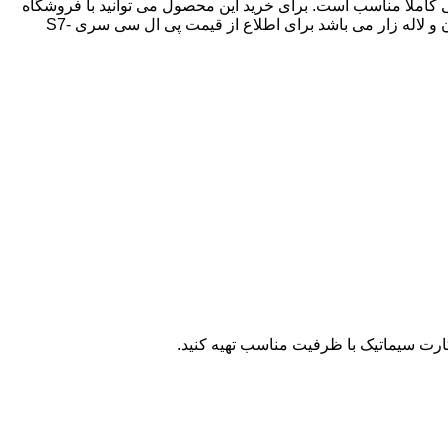
رای سیستم‌های صنعتی آینده‌نگر انتخابی کاملاً مناسب است. برای خرید این محصول می توانید با فروشگاه
تیاش ولتاژ واردکننده انواع پی ال سی زیمنس در تهران می باشد، فروشگاه اینترنتی تیاش ولتاژ نماینده فروش plc زیمنس در تهران پاسداران و لاله زار می باشد برای اطلاع از قیمت پی ال سی سری S7-
 کارت سیماتیک با ظرفیت مناسب تهیه کنید.