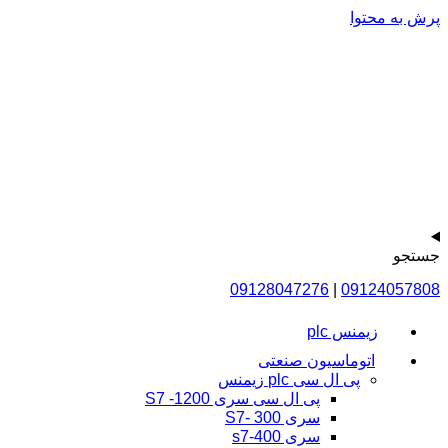
پرش به محتوا
جستجو
09128047276
|
09124057808
زیمنس plc
اتوماسیون صنعتی
پی ال سی plc زیمنس
پی ال سی سری 1200- S7
سری 300 -S7
سری s7-400