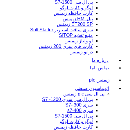
پی ال سی S7-1500
لوگو و کارت لوگو
کارت حافظه زیمنس
پنل HMI زیمنس
ET200 SP زیمنس
سری سافت استارتر Soft Starter
منبع تغذیه SITOP
لو ولتاژ زیمنس
کارت های سری 200 زیمنس
درایو زیمنس
درباره ما
تماس باما
زیمنس plc
اتوماسیون صنعتی
پی ال سی plc زیمنس
پی ال سی سری 1200- S7
سری 300 -S7
سری s7-400
پی ال سی S7-1500
لوگو و کارت لوگو
کارت حافظه زیمنس