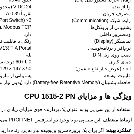
ولتاژ تغذیه
24 V DC (محدوده 19.2 تا 28.8 V)
مصرف جریان
تقریباً 0.85 A
2× PROFINET (RJ45, Integrated 2-Port Switch)
رابط شبکه (Communication)
m, Modbus TCP
پشتیبانی از پروتکل‌ها
وب‌سرور داخلی
دارد
نمایشگر (Display)
رنگی با قابلیت نمایش
نرم‌افزار برنامه‌نویسی
TIA Portal (V13 و بالاتر)
نصب روی ریل DIN
بله
دمای کاری
0 تا +60 درجه سانتی‌گراد
ابعاد (عرض × ارتفاع × عمق)
50 × 147 × 129 میلی‌متر
قابلیت توسعه
پشتیبانی از ماژول‌های SM، CM، TM
حافظه پشتیبان (Battery-free Retentive Memory)
دارد (بدون نیاز 
ویژگی ها و مزایای CPU 1515-2 PN
استفاده از این سی پی یو به عنوان یک پردازنده قوی مزایای زیادی در 
ارتباط منعطف
: این سی پی یو با وجود دو اینترفیس PROFINET می‌تواند ترافیک شبکه و امنیت اطلاعات را بهتر مدیریت کند.
عملکرد بهینه
: اگر برای یک پروژه سریع و پیچیده نیاز به پردازنده دارید سی پی یو مدل 6ES7515-2AM01-0AB0 زیمنس بهترین گزینه است چون سر