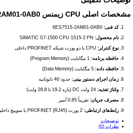
مشخصات اصلی CPU زیمنس 6ES7515-2AM01-0AB0
کد فنی:
6ES7515-2AM01-0AB0
نام محصول:
SIMATIC S7-1500 CPU 1515-2 PN
نوع کنترلر:
CPU با دو پورت شبکه PROFINET داخلی
حافظه برنامه:
1 مگابایت (Program Memory)
حافظه داده:
5 مگابایت (Data Memory)
زمان اجرای دستور بیتی:
حدود 40 نانوثانیه
ولتاژ تغذیه:
24 ولت DC (بازه 19.2 تا 28.8 ولت)
مصرف جریان:
تقریباً 0.85 آمپر
رابط‌های ارتباطی:
2 پورت PROFINET (RJ45) با سوییچ داخلی
توضیحات
نظرات (0)