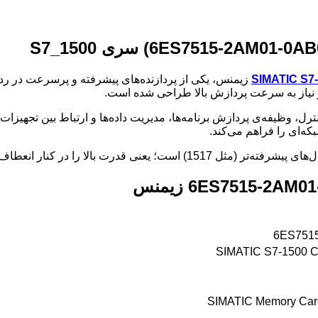
ES7515-2AM01-0AB0
سری S7_1500
SIMATIC S7
 و نیاز به سرعت پردازش بالا طراحی شده است.
6ES751
SIMATIC S7-1500 