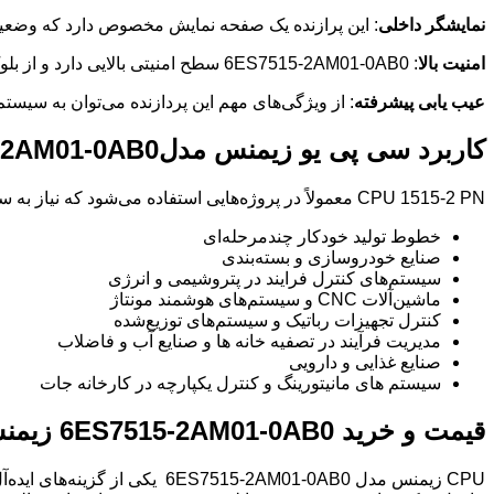
نمایشگر داخلی
: این پرازنده یک صفحه نمایش مخصوص دارد که وضعیت 
امنیت بالا
: 6ES7515-2AM01-0AB0 سطح امنیتی بالایی دارد و از بلوک‌های برنامه محافظت می‌کند و جلوی دسترسی‌های غیرمجاز را می‌گیرد.
عیب یابی پیشرفته
: از ویژگی‌های مهم این پردازنده می‌توان به سیستم عیب‌ی
کاربرد سی پی یو زیمنس مدل6ES7515-2AM01-0AB0
CPU 1515-2 PN معمولاً در پروژه‌هایی استفاده می‌شود که نیاز به سرعت، پایداری و ارتباط گسترده دارند، مانند:
خطوط تولید خودکار چندمرحله‌ای
صنایع خودروسازی و بسته‌بندی
سیستم‌های کنترل فرایند در پتروشیمی و انرژی
ماشین‌آلات CNC و سیستم‌های هوشمند مونتاژ
کنترل تجهیزات رباتیک و سیستم‌های توزیع‌شده
مدیریت فرآیند در تصفیه خانه ها و صنایع آب و فاضلاب
صنایع غذایی و دارویی
سیستم های مانیتورینگ و کنترل یکپارچه در کارخانه جات
قیمت و خرید 6ES7515-2AM01-0AB0 زیمنس
CPU زیمنس مدل 15-2AM01-0AB0