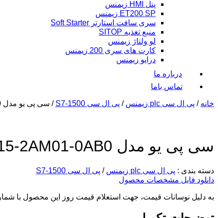
پنل HMI زیمنس
ET200 SP زیمنس
سری سافت استارتر Soft Starter
منبع تغذیه SITOP
لو ولتاژ زیمنس
کارت های سری 200 زیمنس
درایو زیمنس
درباره ما
تماس باما
خانه
/
پی ال سی plc زیمنس
/
پی ال سی S7-1500
/ سی پی یو مدل 6ES7515-2AM01-0AB0 زیمنس
سی پی یو مدل 6ES7515-2AM01-0AB0 زیمنس
دسته بندی :
پی ال سی plc زیمنس
/
پی ال سی S7-1500
دانلود فایل مشخصات محصول
به دلیل نوسانات قیمت، جهت استعلام قیمت روز این محصول با شما
توضیحات تکمیلی