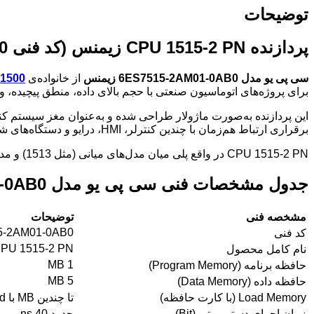
توضیحات
پردازنده
CPU 1515-2 PN
زیمنس
(
کد فنی 6
)
سی پی یو مدل 6ES7515-2AM01-0AB0 زیمنس
از خانواده‌ی
-1500
برای پروژه‌های اتوماسیون صنعتی با حجم بالای داده، منطق پیچیده،
برقراری ارتباط هم‌زمان با چندین کنترلر، HMI، درایو و دستگاه‌های شبکه‌ای را فراهم می‌کند.
CPU 1515-2 PN در واقع پلی میان مدل‌های میانی (مثل 1513) و مدل‌های پیشرفته‌تر (مثل 1517) است؛ یعنی قدرت بالا را در کنار انعطاف‌پذیری، ابعاد مناسب و مصرف انرژی بهینه ارائه می‌دهد.
جدول مشخصات فنی سی پی یو مدل 6ES7515-2AM01-0AB0 زیمنس
مشخصه فنی
توضیحات
5-2AM01-0AB0
کد فنی
CPU 1515-2 PN
نام کامل محصول
1 MB
حافظه برنامه (Program Memory)
5 MB
حافظه داده (Data Memory)
Load Memory (با کارت حافظه)
تا چندین MB با SIMATIC Memory Card
زمان اجرای دستور بیتی (Bit)
حدود 40 ns