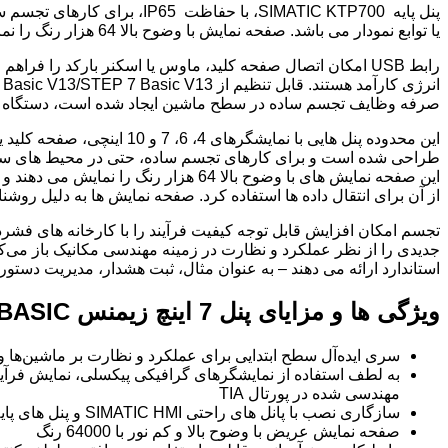
پنل پایه SIMATIC KTP700، 
یا توابع نمودار می باشد. صفحه نمایش با وضوح بالا 64 هزار رنگ را نمایش می دهد و می تواند در حالت عمودی و افقی کار کند.
صرفه وظایف تجسم ساده در سطح ماشین ایجاد شده است، دستگاه های سطح ابتد
طراحی شده است و برای کارهای تجسم ساده، حتی در محیط های سخت ا
از آن برای انتقال داده ها استفاده کرد. صفحه نمایش ها به دلیل روشنایی 100٪ قابل کاهش، به خصوص در مصرف انرژی کارآمد ه
استاندارد ارائه می دهند – به عنوان مثال، ثبت هشدار، مدیریت دستور 
ویژگی ها و مزایای پنل 7 اینچ زیمنس HMI KTP700 BASIC
سری ایده‌آل سطح ابتدایی برای عملکرد و نظارت بر ماشین‌ها و 
به لطف استفاده از نمایشگرهای گرافیکی پیکسلی، نمایش فرآین
مهندسی شده در پورتال TIA
سازگاری نصب با پانل های راحتی SIMATIC HMI و پنل های پایه SIMATIC HMI 4 و 6 اینچ
صفحه نمایش عریض با وضوح بالا و کم نور با 64000 رنگ