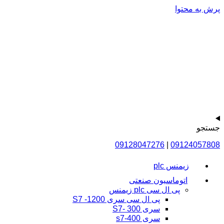
پرش به محتوا
جستجو
09128047276
|
09124057808
زیمنس plc
اتوماسیون صنعتی
پی ال سی plc زیمنس
پی ال سی سری 1200- S7
سری 300 -S7
سری s7-400