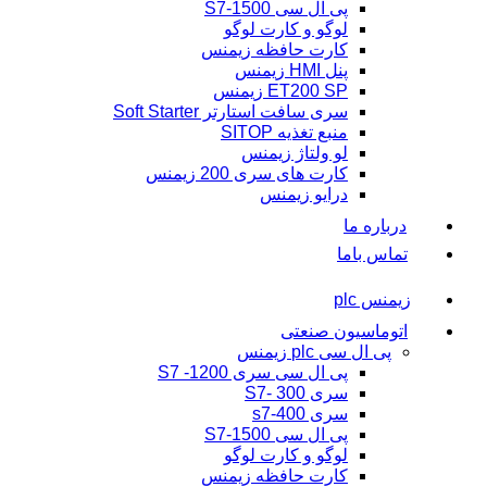
پی ال سی S7-1500
لوگو و کارت لوگو
کارت حافظه زیمنس
پنل HMI زیمنس
ET200 SP زیمنس
سری سافت استارتر Soft Starter
منبع تغذیه SITOP
لو ولتاژ زیمنس
کارت های سری 200 زیمنس
درایو زیمنس
درباره ما
تماس باما
زیمنس plc
اتوماسیون صنعتی
پی ال سی plc زیمنس
پی ال سی سری 1200- S7
سری 300 -S7
سری s7-400
پی ال سی S7-1500
لوگو و کارت لوگو
کارت حافظه زیمنس