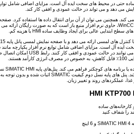
با حفاظت IP65، برای کارهای تجسم ساده حتی در محیط های سخت ایده آل است. مزایای 
انرژی کارآمد هستند. قابل تنظیم از WinCC Basic V13/STEP 7 Basic V13، حاوی نرم افزار منبع
ایی عالی برای ایجاد وظایف ساده HMI با هزینه کم.
یده آل است. مزایای اضافی شامل توابع نرم افزار یکپارچه مانند س
این صفحه نمایش های با وضوح بالا 64 
ستند.
جدیدی را از نظر عملکرد و نظارت در زمینه مهندسی مکانیک ب
غذا، عملکردهای روند و تغییر زبان.
کارخانه‌های ساده
د را شفاف کنید