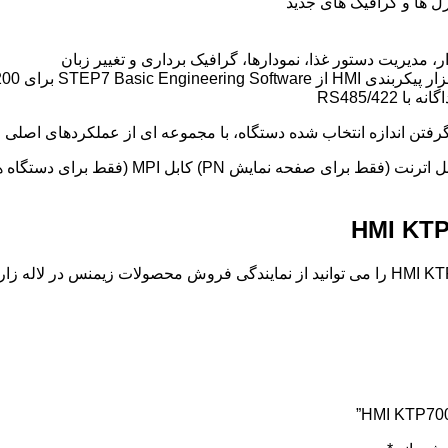
رل ها و گرافیک های جدید
مدیریت دستور غذا، نمودارها، گرافیک برداری و تغییر زبان
RS485/42
برای خرید و اطلاع از قیمت پنل اچ ام آی 7 اینچ زیمنس HMI KTP700 BASIC را می توانید از نماین