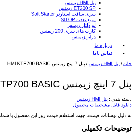
پنل HMI زیمنس
ET200 SP زیمنس
سری سافت استارتر Soft Starter
منبع تغذیه SITOP
لو ولتاژ زیمنس
کارت های سری 200 زیمنس
درایو زیمنس
درباره ما
تماس باما
خانه
/
پنل HMI زیمنس
/ پنل 7 اینچ زیمنس HMI KTP700 BASIC
پنل 7 اینچ زیمنس HMI KTP700 BASIC
دسته بندی :
پنل HMI زیمنس
دانلود فایل مشخصات محصول
به دلیل نوسانات قیمت، جهت استعلام قیمت روز این محصول با شما
توضیحات تکمیلی