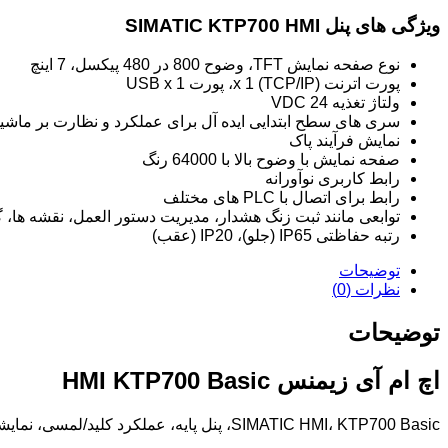
ویژگی های پنل SIMATIC KTP700 HMI
نوع صفحه نمایش TFT، وضوح 800 در 480 پیکسل، 7 اینچ
پورت اترنت x 1 (TCP/IP)، پورت USB x 1
ولتاژ تغذیه 24 VDC
سری های سطح ابتدایی ایده آل برای عملکرد و نظارت بر ماشین
نمایش فرآیند پاک
صفحه نمایش با وضوح بالا با 64000 رنگ
رابط کاربری نوآورانه
رابط برای اتصال با PLC های مختلف
توابعی مانند ثبت زنگ هشدار، مدیریت دستور العمل، نقشه ها، 
رتبه حفاظتی IP65 (جلو)، IP20 (عقب)
توضیحات
نظرات (0)
توضیحات
اچ ام آی زیمنس HMI KTP700 Basic
SIMATIC HMI، KTP700 Basic، پنل پایه، عملکرد کلید/لمسی، نمایشگر 7 TFT، 65536 رنگ، رابط PROFINET.