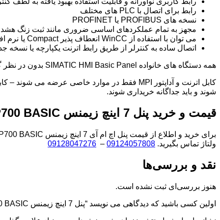
رابط کاربری نوآورانه و قابلیت استفاده بهبود یافته به لطف کنت
رابط برای اتصال با PLC های مختلف
نسخه های PROFIBUS یا PROFINET
مجهز به تمام عملکردهای اساسی ضروری مانند ثبت زنگ هشدار، 
می توان با استفاده از WinCC انعطاف پذیر Compact یا نرم افزار پیکربندی HMI از STEP7 Basic Engineering Software برای S7-1200 پیکربندی کرد.
اتصال ساده به کنترلر از طریق رابط اترنت یکپارچه یا نسخه جداگانه با 2
همه دستگاه های خانواده SIMATIC HMI Basic Panel بدون در نظر گرفتن اندازه انتخاب شده دستگاه، با مجموعه ای از عملکردهای اصلی مشخص می شوند.
شوند و باید جداگانه خریداری شوند.
قیمت و خرید پنل 7 اینچ زیمنس HMI KTP700 BASIC
ولتاژ تماس بگیرید.
09124057808
–
09128047276
نقد و بررسی‌ها
هنوز بررسی‌ای ثبت نشده است.
اولین کسی باشید که دیدگاهی می نویسد “پنل 7 اینچ زیمنس HMI KTP700 BASIC”