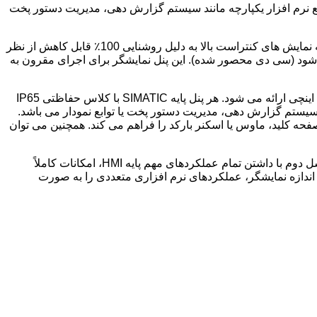
اضافی شامل توابع نرم افزار یکپارچه مانند سیستم گزارش دهی، مدیریت دستور پخت
رابط USB امکان اتصال صفحه کلید، ماوس یا اسکنر بارکد را فراهم می کند. همچنین می توان از آن برای انتقال داده ها استفاده کرد. صفحه نمایش های کنتراست بالا به دلیل روشنایی 100٪ قابل کاهش از نظر
 باز است که به صورت رایگان ارائه می شود (سی دی محصور شده). این پنل نمایشگر برای اجرای مقرون به
این محدوده پنل هایی با نمایشگرهای 4، 6، 7 و 10 اینچی، صفحه کلید یا کنترل های لمسی ارائه می دهد و با صفحه نمایش لمسی پانل پایه 15 اینچی ارائه می شود. هر پنل پایه SIMATIC با کلاس حفاظتی IP65
یستم گزارش دهی، مدیریت دستور پخت یا توابع نمودار می باشد.
هزار رنگ را نمایش می دهند و می توانند در حالت عمودی و افقی کار کنند. رابط USB امکان اتصال صفحه کلید، ماوس یا اسکنر بارکد را فراهم می کند. همچنین می توان
تجسم امکان افزایش قابل توجه کیفیت فرآیند را با کارخانه های فشرده یا برنامه های کوچکتر فراهم می کند. پنل‌های پایه SIMATIC HMI نسل دوم با داشتن تمام عملکردهای مهم پایه HMI، امکانات کاملاً
از می‌کند. پنل های پایه نسل دوم کیفیت SIMATIC اثبات شده و بدون توجه به اندازه نمایشگر، عملکردهای نرم افزاری متعددی را به صورت