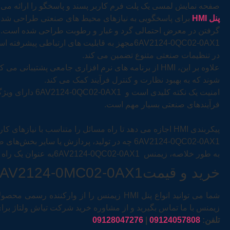
صفحه نمایش لمسی یک پلت فرم کاربر پسند و پاسخگو را ارائه می دهد
پنل HMI
برای پاسخگویی به نیازهای محیط های صنعتی طراحی شده است
گرفتن در معرض احتمالی گرد و غبار و رطوبت طراحی شده است.
6AV2124-0QC02-0AX1مجهز به قابلیت های ارتبا
در تنظیمات صنعتی متنوع تضمین می کند.
علاوه بر این، HMI از برنامه های نرم افزاری جامعی پش
شوند که به بهبود نظارت و کنترل فرآیند کمک می کند.
امنیت یک نکته
فرآیندهای صنعتی بسیار مهم است.
پیکربندی HMI اجازه می دهد تا راه مسائل را متناسب با نیازهای کاربردی خاص را برآورده کنند.
6AV2124-0QC02-0AX1 چه در تولید، پردازش یا سایر بخش‌های صنعتی، یک پلتفرم همه کاره برای بهینه‌سازی تعامل انسان و ماشین و کمک به راندمان عملیاتی کلی فراهم می‌کند.
به طور خلاصه، زیمنس 6AV2124-0QC02-0AX1به عنوان یک راه حل پیشرفته HMI ، ترکیبی از فناوری پیشرفته، دوام و تطبیق پذیری برای پاسخگویی به نیازهای پویا اتوماسیون صنعتی مدرن است.
خرید و قیمتTP1500 Comfort – 6AV2124-0MC02-0AX1
زیمنس با ما تماس بگیرید و از مشاوره خرید شرکت تیاش ولتاژ برا
تلفن:
09124057808
|
09128047276