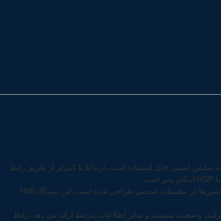
نمایش 15 اینچی TFT با 16 میلیون رنگ است و از طریق صفحه نمایش لمسی قابل استفاده است. ارتباط با کنترلر از طریق رابط
6AV2124-0QC02-0AX1یک دستگاه رابط پیشرفته انسان و ماشین ( HMI ) است که برای تسهیل تعامل بصری و کارآمد بین اپراتورها و ماشین‌ها در تنظیمات صنعتی طراحی شده است. این دستگاه HMI
 های فرآیند، وضعیت سیستم و سایر اطلاعات مرتبط ارائه می دهد. رابط