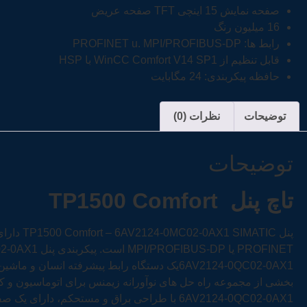
صفحه نمایش 15 اینچی TFT صفحه عریض
16 میلیون رنگ
رابط ها: PROFINET u. MPI/PROFIBUS-DP
قابل تنظیم از WinCC Comfort V14 SP1 با HSP
حافظه پیکربندی: 24 مگابایت
توضیحات
نظرات (0)
توضیحات
تاچ پنل
TP1500 Comfort
PROFINET یا MPI/PROFIBUS-DP است. پیکربندی پنل TP1500 Comfort – 6AV2124-0QC02-0AX1 از WinCC Comfort V14 SP1 با HSP امکان پذیر است.
بخشی از مجموعه راه حل های نوآورانه زیمنس برای اتوماسیون و 
6AV2124-0QC02-0AX1 با طراحی براق و مستحکم