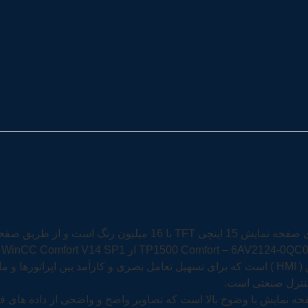
پنل TP1500 Comfort – 6AV2124-0MC02-0AX1 SIMATIC دارای صفحه 
کنترل صنعتی است.
، دارای یک صفحه نمایش با وضوح بالا است که تصاویر واضح و واضحی از داده