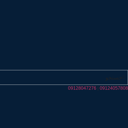
جستجو
09128047276
|
09124057808