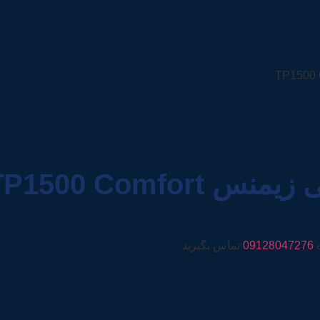
ه
09128047276
تماس بگیرید