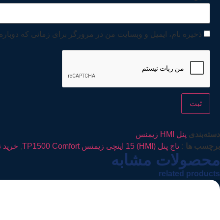
ذخیره نام، ایمیل و وبسایت من در مرورگر برای زمانی که دوباره
دسته‌بندی
پنل HMI زیمنس
برچسب ها :
تاچ پنل (HMI) 15 اینچی زیمنس TP1500 Comfort
,
خرید تاچ پنل (HMI) 15
محصولات مشابه
related products